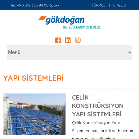
Tel: +90 312 385 84 00 (pbx)
TÜRKÇE
|
ENGLISH
YAPI SİSTEMLERİ
ÇELİK
KONSTRÜKSİYON
YAPI SİSTEMLERİ
Çelik Konstrüksiyon Yapı
Sistemleri sac, profil ve binimum
materyaller kullanılarak