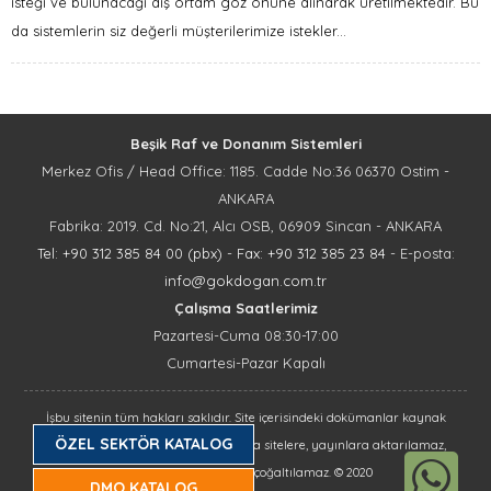
isteği ve bulunacağı dış ortam göz önüne alınarak üretilmektedir. Bu
da sistemlerin siz değerli müşterilerimize istekler...
Beşik Raf ve Donanım Sistemleri
Merkez Ofis / Head Office: 1185. Cadde No:36 06370 Ostim -
ANKARA
Fabrika: 2019. Cd. No:21, Alcı OSB, 06909 Sincan - ANKARA
Tel: +90 312 385 84 00 (pbx)
-
Fax: +90 312 385 23 84
- E-posta:
info@gokdogan.com.tr
Çalışma Saatlerimiz
Pazartesi-Cuma 08:30-17:00
Cumartesi-Pazar Kapalı
İşbu sitenin tüm hakları saklıdır. Site içerisindeki dokümanlar kaynak
ÖZEL SEKTÖR KATALOG
gösterilse dahi, izin alınmadan başka sitelere, yayınlara aktarılamaz,
kopyalanamaz, basılıp çoğaltılamaz. © 2020
DMO KATALOG