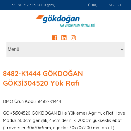
Tel: +90 312 385 84 00 (pbx)
TÜRKÇE
|
ENGLISH
8482-K1444 GÖKDOĞAN
GÖK3İ304520 Yük Rafı
DMO Ürün Kodu: 8482-K1444
GÖK3i304520 GÖKDOĞAN El İle Yüklemeli Ağır Yük Rafı İlave
Modülü300cm genişlik, 45cm derinlik, 200cm yükseklik ebatlı
(Traversler 30x70x3mm, ayaklar 30x70x2.00 mm profil)