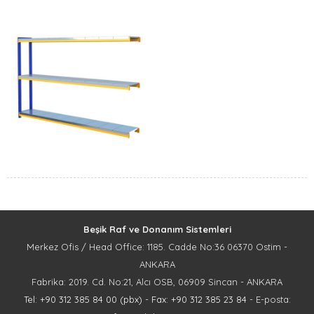
Beşik Raf ve Donanım Sistemleri
Merkez Ofis / Head Office: 1185. Cadde No:36 06370 Ostim -
ANKARA
Fabrika: 2019. Cd. No:21, Alcı OSB, 06909 Sincan - ANKARA
Tel: +90 312 385 84 00 (pbx)
-
Fax: +90 312 385 23 84
- E-posta: