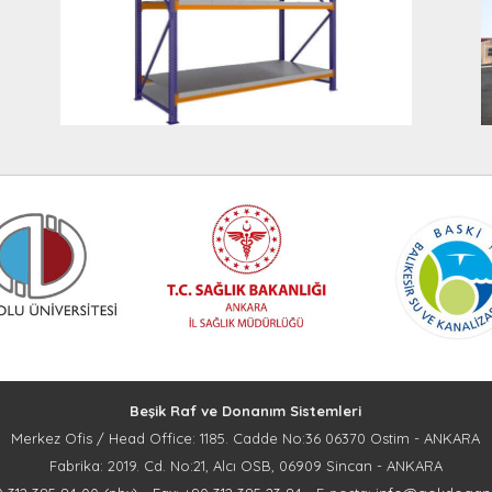
Beşik Raf ve Donanım Sistemleri
Merkez Ofis / Head Office: 1185. Cadde No:36 06370 Ostim - ANKARA
Fabrika: 2019. Cd. No:21, Alcı OSB, 06909 Sincan - ANKARA