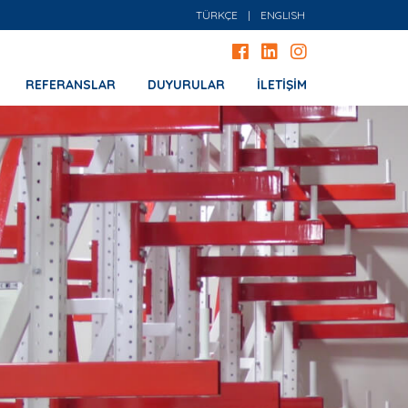
TÜRKÇE
|
ENGLISH
REFERANSLAR
DUYURULAR
İLETİŞİM
 KOL RAF SİSTEMLERİ