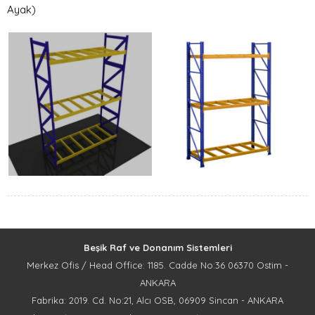
Ayak)
Beşik Raf ve Donanım Sistemleri
Merkez Ofis / Head Office: 1185. Cadde No:36 06370 Ostim -
ANKARA
Fabrika: 2019. Cd. No:21, Alcı OSB, 06909 Sincan - ANKARA