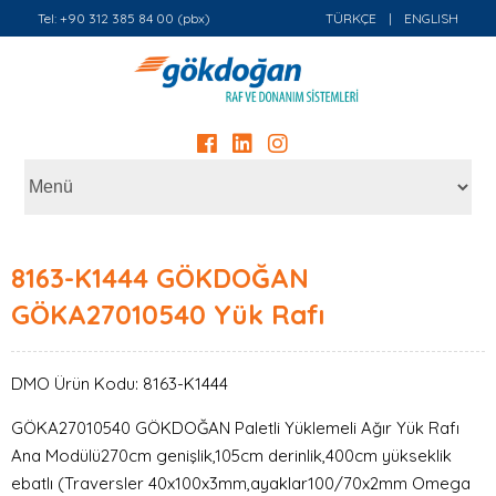
Tel: +90 312 385 84 00 (pbx)
TÜRKÇE
|
ENGLISH
8163-K1444 GÖKDOĞAN
GÖKA27010540 Yük Rafı
DMO Ürün Kodu: 8163-K1444
GÖKA27010540 GÖKDOĞAN Paletli Yüklemeli Ağır Yük Rafı
Ana Modülü270cm genişlik,105cm derinlik,400cm yükseklik
ebatlı (Traversler 40x100x3mm,ayaklar100/70x2mm Omega