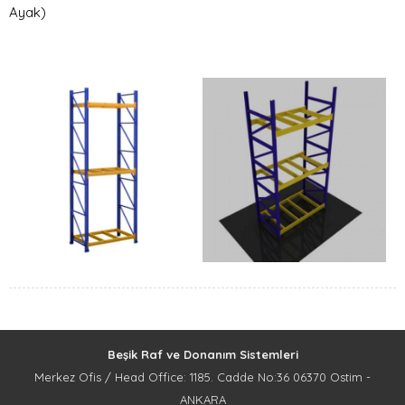
Ayak)
Beşik Raf ve Donanım Sistemleri
Merkez Ofis / Head Office: 1185. Cadde No:36 06370 Ostim -
ANKARA