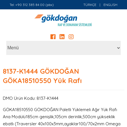
Tel: +90 312 385 84 00 (pbx)
TÜRKÇE
|
ENGLISH
8137-K1444 GÖKDOĞAN
GÖKA18510550 Yük Rafı
DMO Ürün Kodu: 8137-K1444
GÖKA18510550 GÖKDOĞAN Paletli Yüklemeli Ağır Yük Rafı
Ana Modülü185cm genişlik,105cm derinlik,500cm yükseklik
ebatlı (Traversler 40x100x3mm,ayaklar100/70x2mm Omega