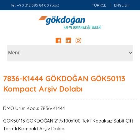
Tel: +90 312 385 84 00 (pbx)
TÜRKÇE
|
ENGLISH
7836-K1444 GÖKDOĞAN GÖK50113
Kompact Arşiv Dolabı
DMO Ürün Kodu: 7836-K1444
GÖK50113 GÖKDOĞAN 217x100x100 Tekli Kapaksız Sabit Çift
Taraflı Kompakt Arşiv Dolabı