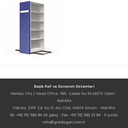
Beşik Raf ve Donanım Sistemleri
Merkez Ofis / Head Office: 1185. Cadde No:36 06370 Ostim -
ANKARA
Fabrika: 2019. Cd. No:21, Alcı OSB, 06909 Sincan - ANKARA
Tel: +90 312 385 84 00 (pbx)
-
Fax: +90 312 385 23 84
- E-posta:
info@gokdogan.com.tr