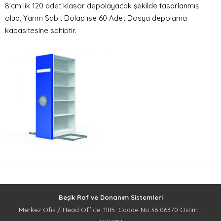
8’cm lik 120 adet klasör depolayacak şekilde tasarlanmış
olup, Yarım Sabit Dolap ise 60 Adet Dosya depolama
kapasitesine sahiptir.
Beşik Raf ve Donanım Sistemleri
Merkez Ofis / Head Office: 1185. Cadde No:36 06370 Ostim -