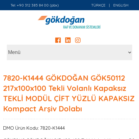
Tel: +90 312 385 84 00 (pbx)
TÜRKÇE
|
ENGLISH
7820-K1444 GÖKDOĞAN GÖK50112
217x100x100 Tekli Volanlı Kapaksız
TEKLİ MODÜL ÇİFT YÜZLÜ KAPAKSIZ
Kompact Arşiv Dolabı
DMO Ürün Kodu: 7820-K1444