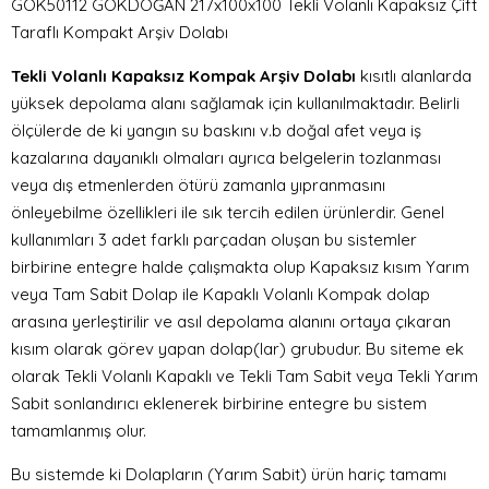
GÖK50112 GÖKDOĞAN 217x100x100 Tekli Volanlı Kapaksız Çift
Taraflı Kompakt Arşiv Dolabı
Tekli Volanlı Kapaksız Kompak Arşiv Dolabı
kısıtlı alanlarda
yüksek depolama alanı sağlamak için kullanılmaktadır. Belirli
ölçülerde de ki yangın su baskını v.b doğal afet veya iş
kazalarına dayanıklı olmaları ayrıca belgelerin tozlanması
veya dış etmenlerden ötürü zamanla yıpranmasını
önleyebilme özellikleri ile sık tercih edilen ürünlerdir. Genel
kullanımları 3 adet farklı parçadan oluşan bu sistemler
birbirine entegre halde çalışmakta olup Kapaksız kısım Yarım
veya Tam Sabit Dolap ile Kapaklı Volanlı Kompak dolap
arasına yerleştirilir ve asıl depolama alanını ortaya çıkaran
kısım olarak görev yapan dolap(lar) grubudur. Bu siteme ek
olarak Tekli Volanlı Kapaklı ve Tekli Tam Sabit veya Tekli Yarım
Sabit sonlandırıcı eklenerek birbirine entegre bu sistem
tamamlanmış olur.
Bu sistemde ki Dolapların (Yarım Sabit) ürün hariç tamamı