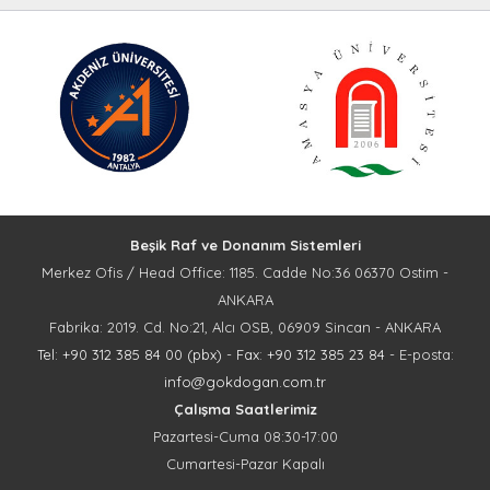
Beşik Raf ve Donanım Sistemleri
Merkez Ofis / Head Office: 1185. Cadde No:36 06370 Ostim -
ANKARA
Fabrika: 2019. Cd. No:21, Alcı OSB, 06909 Sincan - ANKARA
Tel: +90 312 385 84 00 (pbx)
-
Fax: +90 312 385 23 84
- E-posta:
info@gokdogan.com.tr
Çalışma Saatlerimiz
Pazartesi-Cuma 08:30-17:00
Cumartesi-Pazar Kapalı