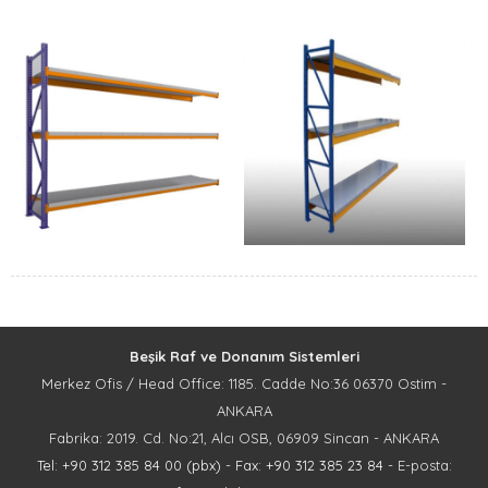
Beşik Raf ve Donanım Sistemleri
Merkez Ofis / Head Office: 1185. Cadde No:36 06370 Ostim -
ANKARA
Fabrika: 2019. Cd. No:21, Alcı OSB, 06909 Sincan - ANKARA
Tel: +90 312 385 84 00 (pbx)
-
Fax: +90 312 385 23 84
- E-posta: