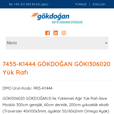
Tel: +90 312 385 84 00 (pbx)
TÜRKÇE
|
ENGLISH
7455-K1444 GÖKDOĞAN GÖKI306020
Yük Rafı
DMO Ürün Kodu: 7455-K1444
GÖKI306020 GÖKDOĞAN El İle Yüklemeli Ağır Yük Rafı İlave
Modülü 300cm genişlik, 60cm derinlik, 200cm yükseklik ebatlı
(Traversler 40x100x3mm, ayaklar 50/60x2mm Omega Ayak)