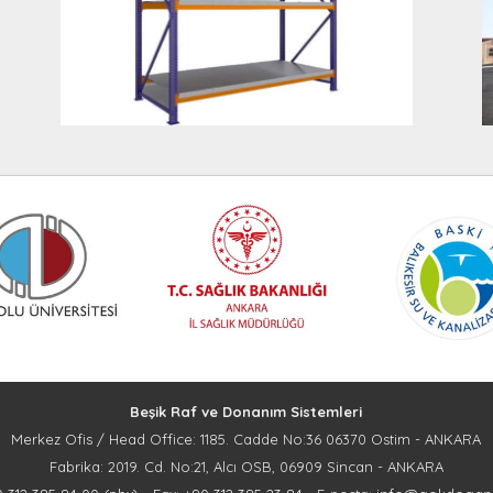
Beşik Raf ve Donanım Sistemleri
Merkez Ofis / Head Office: 1185. Cadde No:36 06370 Ostim - ANKARA
Fabrika: 2019. Cd. No:21, Alcı OSB, 06909 Sincan - ANKARA