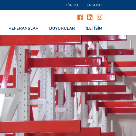
TÜRKÇE
|
ENGLISH
REFERANSLAR
DUYURULAR
İLETİŞİM
L KOL RAF SİSTEMLERİ