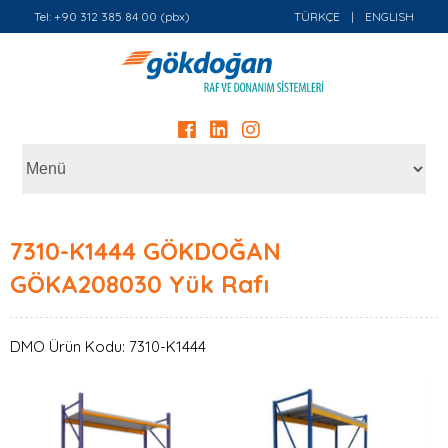
Tel: +90 312 385 84 00 (pbx)
TÜRKÇE
|
ENGLISH
7310-K1444 GÖKDOĞAN
GÖKA208030 Yük Rafı
DMO Ürün Kodu: 7310-K1444