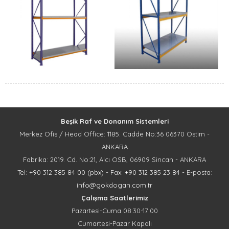
Beşik Raf ve Donanım Sistemleri
Merkez Ofis / Head Office: 1185. Cadde No:36 06370 Ostim -
ANKARA
Fabrika: 2019. Cd. No:21, Alcı OSB, 06909 Sincan - ANKARA
Tel: +90 312 385 84 00 (pbx)
-
Fax: +90 312 385 23 84
- E-posta:
info@gokdogan.com.tr
Çalışma Saatlerimiz
Pazartesi-Cuma 08:30-17:00
Cumartesi-Pazar Kapalı