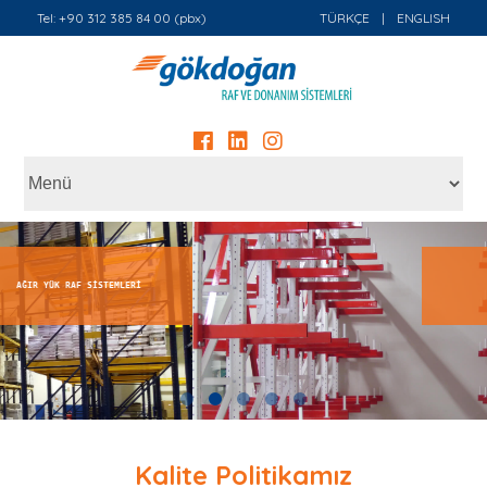
Tel: +90 312 385 84 00 (pbx)
TÜRKÇE
|
ENGLISH
KONSOL KOL RAF SİSTEMLER
Kalite Politikamız