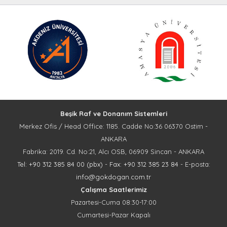
Beşik Raf ve Donanım Sistemleri
Merkez Ofis / Head Office: 1185. Cadde No:36 06370 Ostim -
ANKARA
Fabrika: 2019. Cd. No:21, Alcı OSB, 06909 Sincan - ANKARA
Tel: +90 312 385 84 00 (pbx)
-
Fax: +90 312 385 23 84
- E-posta:
info@gokdogan.com.tr
Çalışma Saatlerimiz
Pazartesi-Cuma 08:30-17:00
Cumartesi-Pazar Kapalı